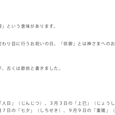
御」という意味があります。
変わり目に行うお祝いの日。「供御」とは神さまへの
が、古くは節供と書きました。
「人日」（じんじつ）、３月３日の「上巳」（じょう
月７日の「七夕」（しちせき）、９月９日の「重陽」