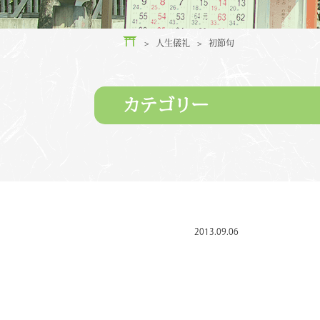
>
人生儀礼
>
初節句
カテゴリー
2013.09.06