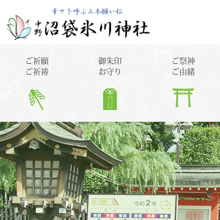
ご祈願
御朱印
ご祭神
ご祈祷
お守り
ご由緒