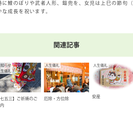
時に鯉のぼりや武者人形、鎧兜を、女児は上巳の節句
かな成長を祝います。
関連記事
お知らせ
人生儀礼
人生儀礼
人生儀礼
安産
七五三】ご祈祷のご
厄除・方位除
内