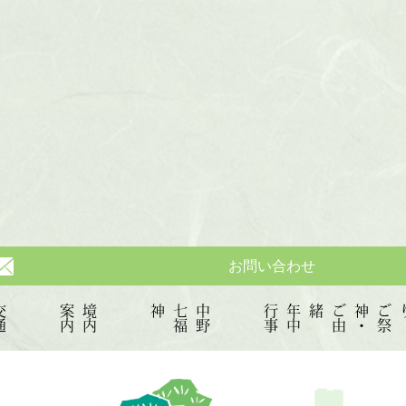
お問い合わせ
交
通
ア
ク
セ
内
境
内
案
神
中
野
七
福
事
年
中
行
緒
ご
祭
神
・
ご
由