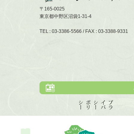
〒165-0025
東京都中野区沼袋1-31-4
TEL :
03-3386-5566
/ FAX : 03-3388-9331
ー
プ
ラ
イ
バ
シ
ー
ポ
リ
シ