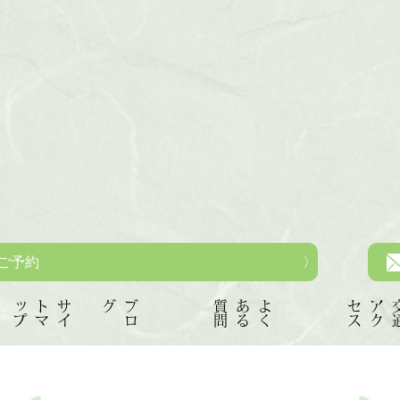
ご予約
プ
サ
イ
ト
マ
ッ
グ
ブ
ロ
問
よ
く
あ
る
質
ス