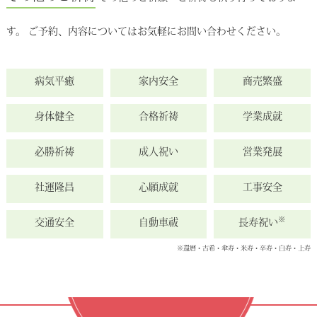
す。 ご予約、内容についてはお気軽にお問い合わせください。
病気平癒
家内安全
商売繁盛
身体健全
合格祈祷
学業成就
必勝祈祷
成人祝い
営業発展
社運隆昌
心願成就
工事安全
※
交通安全
自動車祓
長寿祝い
※還暦・古希・傘寿・米寿・卒寿・白寿・上寿