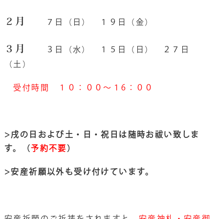
２月
７日
（日） １９日（金）
３月
３日
（水） １５日
（日） ２７日
（土）
受付時間 １０：００～１6：００
>戌の日および土・日・祝日は随時お祓い致しま
す。（
予約不要
）
>安産祈願以外も受け付けています。
安産祈願のご祈祷をされますと、
安産神札・安産御