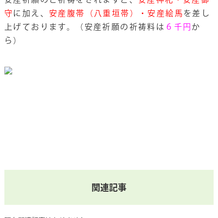
守
に加え、
安産腹帯（八重垣帯）・安産絵馬
を差し
上げております。（安産祈願の祈祷料は
６千円
か
ら）
関連記事