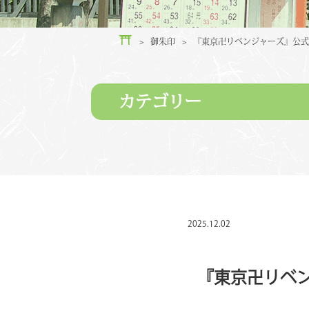
>
御朱印
>
『東京卍リベンジャーズ』公式
カテゴリー
2025.12.02
『東京卍リベ