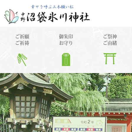
ご祈願
御朱印
ご祭神
ご祈祷
お守り
ご由緒