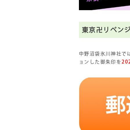
東京卍リベン
中野沼袋氷川神社で
ョンした御朱印を
20