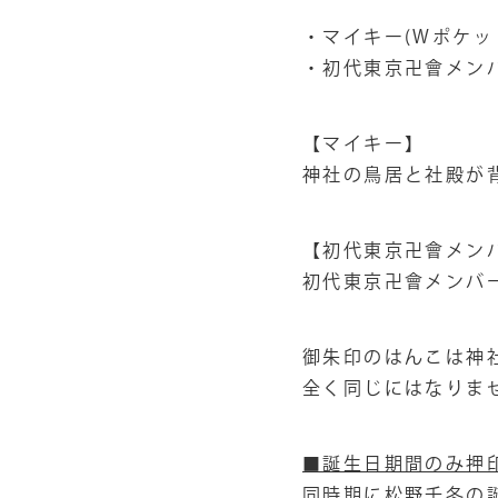
・マイキー(Wポケッ
・初代東京卍會メン
【マイキー】
神社の鳥居と社殿が
【初代東京卍會メン
初代東京卍會メンバ
御朱印のはんこは神
全く同じにはなりま
■誕生日期間のみ押
同時期に松野千冬の