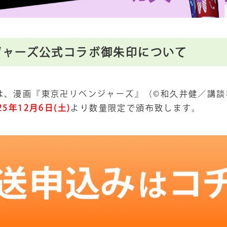
ジャーズ公式コラボ御朱印について
は、漫画『東京卍リベンジャーズ』（©和久井健／講談
25年12月6日(土)
より数量限定で頒布致します。